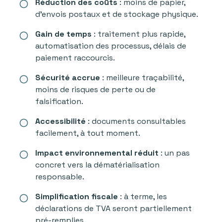
Réduction des coûts
: moins de papier,
radio_button_unchecked
d’envois postaux et de stockage physique.
Gain de temps
: traitement plus rapide,
radio_button_unchecked
automatisation des processus, délais de
paiement raccourcis.
Sécurité accrue
: meilleure traçabilité,
radio_button_unchecked
moins de risques de perte ou de
falsification.
Accessibilité
: documents consultables
radio_button_unchecked
facilement, à tout moment.
Impact environnemental réduit
: un pas
radio_button_unchecked
concret vers la dématérialisation
responsable.
Simplification fiscale
: à terme, les
radio_button_unchecked
déclarations de TVA seront partiellement
pré-remplies.