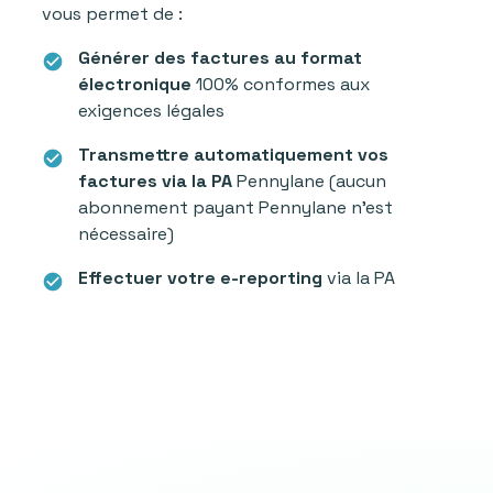
vous permet de :
Générer des factures au format
check_circle
électronique
100% conformes aux
exigences légales
Transmettre automatiquement vos
check_circle
factures via la PA
Pennylane (aucun
abonnement payant Pennylane n'est
nécessaire)
Effectuer votre e-reporting
via la PA
check_circle