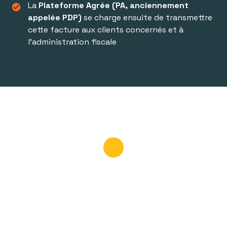
La
Plateforme Agrée (PA, anciennement
check_circle
appelée PDP)
se charge ensuite de transmettre
cette facture aux clients concernés et à
l’administration fiscale