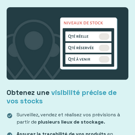
Obtenez une
visibilité précise de
vos stocks
Surveillez, vendez et réalisez vos prévisions à
check_circle
partir de
plusieurs lieux de stockage.
Assurez la traçabilité de vos produits
en