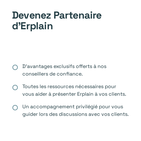
Devenez Partenaire
d'Erplain
D'avantages exclusifs offerts à nos
radio_button_unchecked
conseillers de confiance.
Toutes les ressources nécessaires pour
radio_button_unchecked
vous aider à présenter Erplain à vos clients.
Un accompagnement privilégié pour vous
radio_button_unchecked
guider lors des discussions avec vos clients.