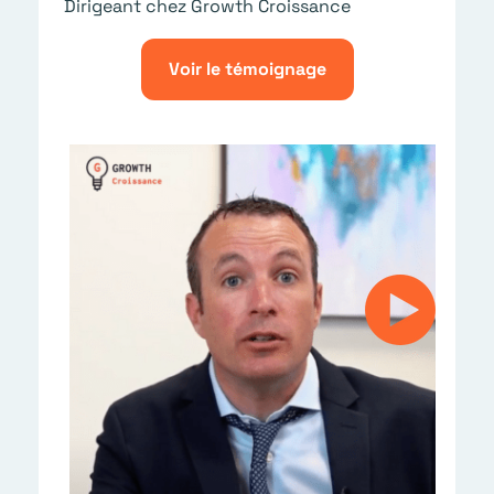
Dirigeant chez Growth Croissance
L
G
Voir le témoignage