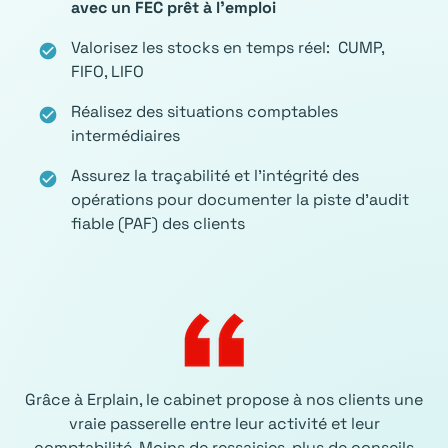
avec un FEC prêt à l’emploi
Valorisez les stocks en temps réel: CUMP,
check_circle
FIFO, LIFO
Réalisez des situations comptables
check_circle
intermédiaires
Assurez la traçabilité et l'intégrité des
check_circle
opérations pour documenter la piste d'audit
fiable (PAF) des clients
Grâce à Erplain, le cabinet propose à nos clients une
vraie passerelle entre leur activité et leur
comptabilité. Moins de ressaisies, plus de conseils