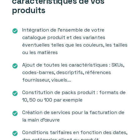
caractéristiques de vos
produits
Intégration de l'ensemble de votre
check_circle
catalogue produit et des variantes
éventuelles telles que les couleurs, les tailles
ou les matières
Ajout de toutes les caractéristiques : SKUs,
check_circle
codes-barres, descriptifs, références
fournisseur, visuels...
Constitution de packs produit : formats de
check_circle
10, 50 ou 100 par exemple
Création de services pour la facturation de
check_circle
la main d'œuvre
Conditions tarifaires en fonction des dates,
check_circle
des catégories client ou produit