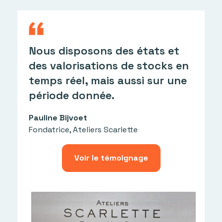
L
Nous disposons des états et
l
des valorisations de stocks en
l
temps réel, mais aussi sur une
t
période donnée.
d
Pauline Bijvoet
C
Fondatrice, Ateliers Scarlette
B
Voir le témoignage