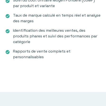
Suivi du Coût Unitaire Moyen Pondéré (CUMP)
check_circle
par produit et variante
Taux de marque calculé en temps réel et analyse
check_circle
des marges
Identification des meilleures ventes, des
check_circle
produits phares et suivi des performances par
catégorie
Rapports de vente complets et
check_circle
personnalisables