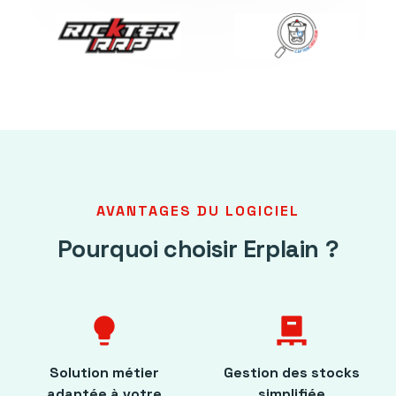
AVANTAGES DU LOGICIEL
Pourquoi choisir Erplain ?
lightbulb
pallet
Solution métier
Gestion des stocks
adaptée à votre
simplifiée