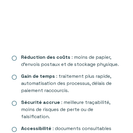
Réduction des coûts
: moins de papier,
radio_button_unchecked
d’envois postaux et de stockage physique.
Gain de temps
: traitement plus rapide,
radio_button_unchecked
automatisation des processus, délais de
paiement raccourcis.
Sécurité accrue
: meilleure traçabilité,
radio_button_unchecked
moins de risques de perte ou de
falsification.
Accessibilité
: documents consultables
radio_button_unchecked