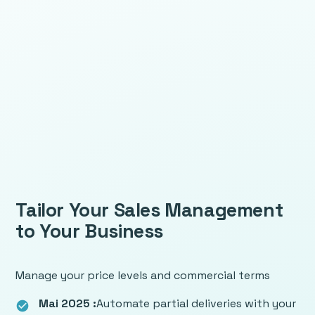
Tailor Your Sales Management
to Your Business
Manage your price levels and commercial terms
Mai 2025 :
Automate partial deliveries with your
check_circle