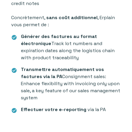
credit notes
Concrètement,
sans coût additionnel
, Erplain
vous permet de :
Générer des factures au format
check_circle
électronique
Track lot numbers and
expiration dates along the logistics chain
with product traceability
Transmettre automatiquement vos
check_circle
factures via la PA
Consignment sales:
Enhance flexibility with invoicing only upon
sale, a key feature of our sales management
system
Effectuer votre e-reporting
via la PA
check_circle