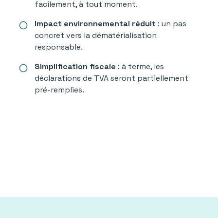
facilement, à tout moment.
Impact environnemental réduit
: un pas
radio_button_unchecked
concret vers la dématérialisation
responsable.
Simplification fiscale
: à terme, les
radio_button_unchecked
déclarations de TVA seront partiellement
pré-remplies.