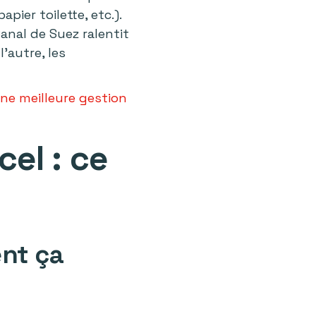
pier toilette, etc.).
anal de Suez ralentit
’autre, les
une meilleure gestion
el : ce
ent ça