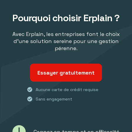
Pourquoi choisir Erplain ?
Avec Erplain, les entreprises font le choix
d'une solution sereine pour une gestion
pérenne.
Essayer gratuitement
check_circle
Aucune carte de crédit requise
check_circle
Sans engagement
Gagnez en temps et en efficacité