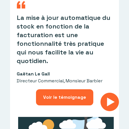
N
La mise à jour automatique du
s
stock en fonction de la
d
facturation est une
d
fonctionnalité très pratique
d
qui nous facilite la vie au
E
quotidien.
a
p
Gaëtan Le Gall
Directeur Commercial, Monsieur Barbier
V
D
Voir le témoignage