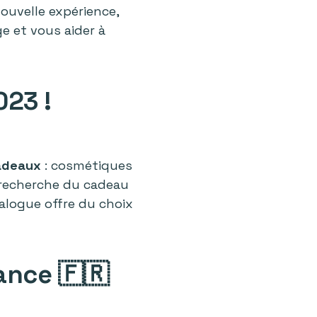
nouvelle expérience,
 et vous aider à
023 !
adeaux
: cosmétiques
a recherche du cadeau
talogue offre du choix
ance 🇫🇷