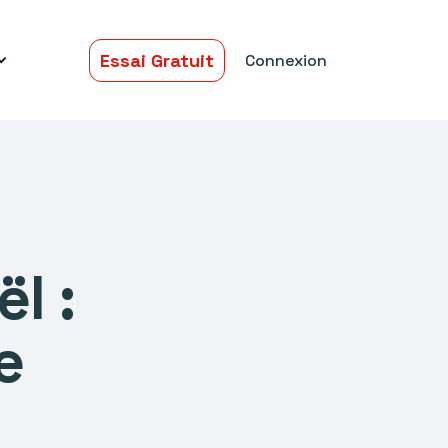
Essai Gratuit
Connexion
l :
e