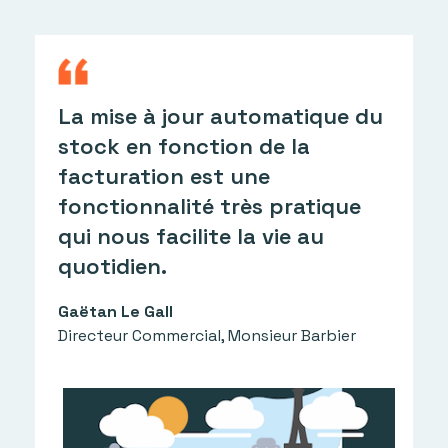
L
La mise à jour automatique du
l
stock en fonction de la
c
facturation est une
c
fonctionnalité très pratique
C
qui nous facilite la vie au
t
quotidien.
e
r
Gaëtan Le Gall
Directeur Commercial, Monsieur Barbier
C
B