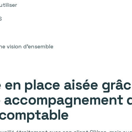
utiliser
S
une vision d’ensemble
 en place aisée grâc
le accompagnement 
-comptable