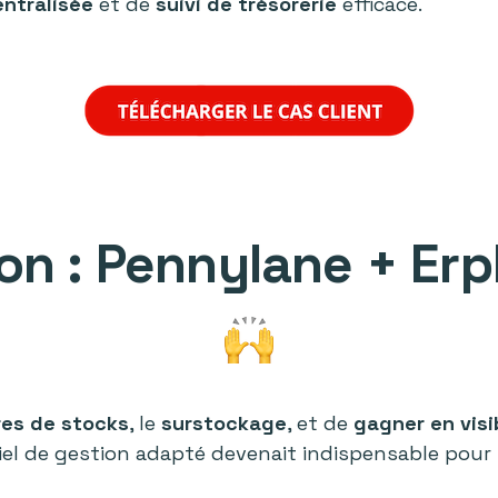
ntralisée
et de
suivi de trésorerie
efficace.
on : Pennylane + Erp
res de stocks
, le
surstockage
, et de
gagner en visi
ciel de gestion adapté devenait indispensable pour l